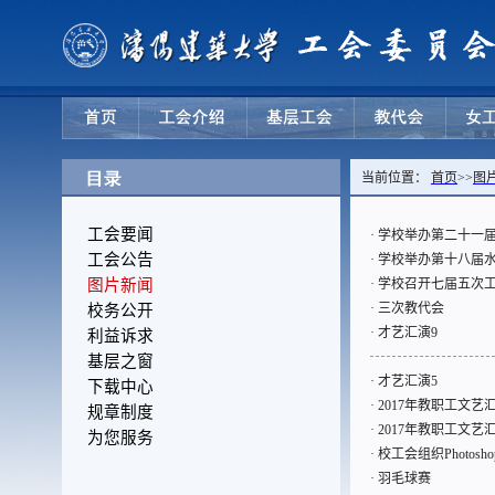
当前位置：
首页
>>
图
工会要闻
·
学校举办第二十一
工会公告
·
学校举办第十八届
图片新闻
·
学校召开七届五次
·
三次教代会
校务公开
·
才艺汇演9
利益诉求
基层之窗
·
才艺汇演5
下载中心
·
2017年教职工文艺
规章制度
·
2017年教职工文艺
为您服务
·
校工会组织Photosh
·
羽毛球赛