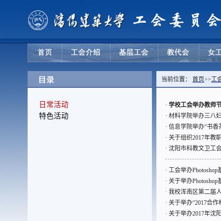
当前位置：
首页
>>
工
日常活动
·
学校工会举办教师
特色活动
·
材料学院举办三八
·
信息学院举办“书香
·
关于组织2017年
·
沈阳市科教文卫工会
·
工会举办Photosh
·
关于举办Photosh
·
我校浑南区第二届
·
关于举办“2017合
·
关于举办2017年